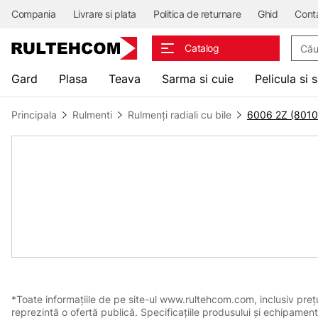
Compania
Livrare si plata
Politica de returnare
Ghid
Cont
Căuta
Catalog
Gard
Plasa
Teava
Sarma si cuie
Pelicula si 
Principala
Rulmenti
Rulmenți radiali cu bile
6006 2Z (8010
*Toate informațiile de pe site-ul www.rultehcom.com, inclusiv prețuri
reprezintă o ofertă publică. Specificațiile produsului și echipament