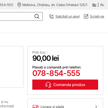
854-555
Moldova, Chisinau, str. Calea Orheiului 125/1
Ro
Ru
Solicitati un apel
Scrieti-ne
Pret buc.:
90,00 lei
Plasați o comandă prin telefon:
078-854-555
Comanda produs
 și nu
informații
Livrare și plată