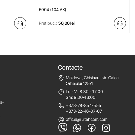
6004 (104 АК)
Pret buc.:
50,00 lei
Contacte
Moldova, Chisinau, str. Calea
Orheiului 125/1
Lu - Vi: 8:30 - 17:00
Sm: 9:00-13:00
ps-
+373-78-854-555
+373-22-46-07-07
e
office@rultehcom.com