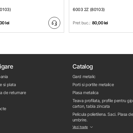
80103)
6003 2Z (80103)
00 lei
Pret buc.:
80,00 lei
igare
Catalog
ania
Gard metalic
e si plata
Porti si portite metalice
ca de returnare
Plasa metalica
Teava profilata, profile pentru gi
carton, tabla zincata
cte
Pelicula polietilena. Saci. Plasa d
umbrire.
Vezi toate