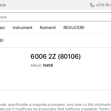
acte
+373-78-
re
saci
Instrument
Rulmenti
REDUCERI!
6)
6006 2Z (80106)
Articol:
10418
le, specificațiile și imaginile produselor, sunt doar cu titlu informativ
ele pot fi modificate de producător fără notificare prealabilă. Pentru 