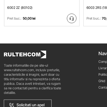
6002 2Z (80102)
6003 2RS (1
Pret buc.:
50,00 lei
Pret buc.:
70,
Nav
Comp
Toate informatiile de pe site-ul
Livrar
www.rultehcom.com, inclusiv preturile,
caracteristicile si imagini, sunt doar cu
Politi
titlu informativ si nu reprezinta o oferta
Ghid
publica. Daca aveti intrebari, va rugam
Conta
sa ne contactati pentru a clarifica toate
detaliile.
Solicitati un apel