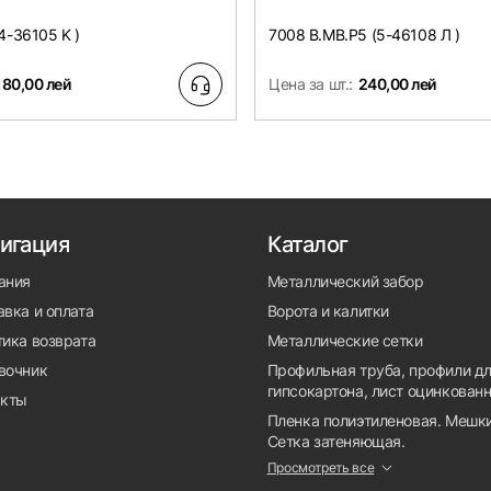
4-36105 K )
7008 B.MB.P5 (5-46108 Л )
180,00 лей
Цена за шт.:
240,00 лей
игация
Каталог
ания
Металлический забор
вка и оплата
Ворота и калитки
тика возврата
Металлические сетки
вочник
Профильная труба, профили д
гипсокартона, лист оцинкован
акты
Пленка полиэтиленовая. Мешки
Сетка затеняющая.
Просмотреть все