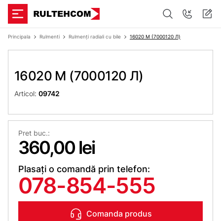
Principala
Rulmenti
Rulmenți radiali cu bile
16020 M (7000120 Л)
16020 M (7000120 Л)
Articol:
09742
Pret buc.:
360,00 lei
Plasați o comandă prin telefon:
078-854-555
Comanda produs