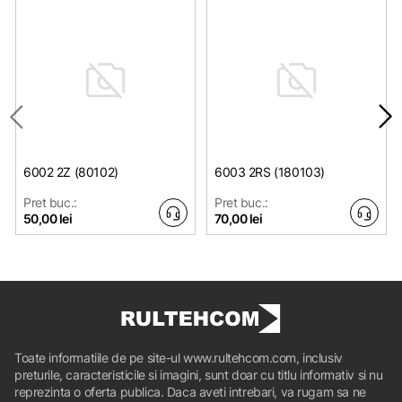
6002 2Z (80102)
6003 2RS (180103)
Pret buc.:
Pret buc.:
50,00 lei
70,00 lei
Toate informatiile de pe site-ul www.rultehcom.com, inclusiv
preturile, caracteristicile si imagini, sunt doar cu titlu informativ si nu
reprezinta o oferta publica. Daca aveti intrebari, va rugam sa ne