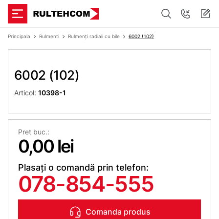
Principala
Rulmenti
Rulmenți radiali cu bile
6002 (102)
6002 (102)
Articol:
10398-1
Pret buc.:
0,00 lei
Plasați o comandă prin telefon:
078-854-555
Comanda produs