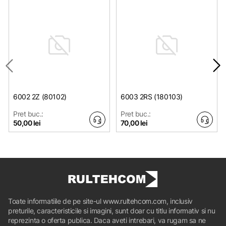
6002 2Z (80102)
6003 2RS (180103)
Pret buc.:
Pret buc.:
50,00 lei
70,00 lei
Toate informatiile de pe site-ul www.rultehcom.com, inclusiv
preturile, caracteristicile si imagini, sunt doar cu titlu informativ si nu
reprezinta o oferta publica. Daca aveti intrebari, va rugam sa ne