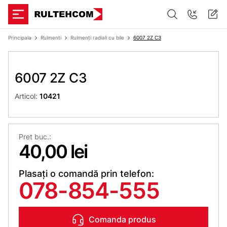
Principala
Rulmenti
Rulmenți radiali cu bile
6007 2Z C3
6007 2Z C3
Articol:
10421
Pret buc.:
40,00 lei
Plasați o comandă prin telefon:
078-854-555
Comanda produs