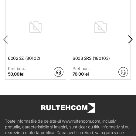
6002 2Z (80102)
6003 2RS (180103)
Pret buc.:
Pret buc.:
50,00 lei
70,00 lei
Toate informatiile de pe site-ul www.rultehcom.com, inclusiv
preturile, caracteristicile si imagini, sunt doar cu titlu informativ si nu
reprezinta o oferta publica. Daca aveti intrebari, va rugam sa ne