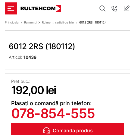
Principala
Rulmenti
Rulmenți radiali cu bile
6012 2RS (180112)
6012 2RS (180112)
Articol:
10439
Pret buc.:
192,00 lei
Plasați o comandă prin telefon:
078-854-555
Comanda produs