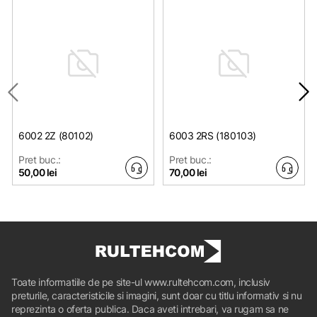
6002 2Z (80102)
6003 2RS (180103)
Pret buc.:
Pret buc.:
50,00 lei
70,00 lei
Toate informatiile de pe site-ul www.rultehcom.com, inclusiv
preturile, caracteristicile si imagini, sunt doar cu titlu informativ si nu
reprezinta o oferta publica. Daca aveti intrebari, va rugam sa ne