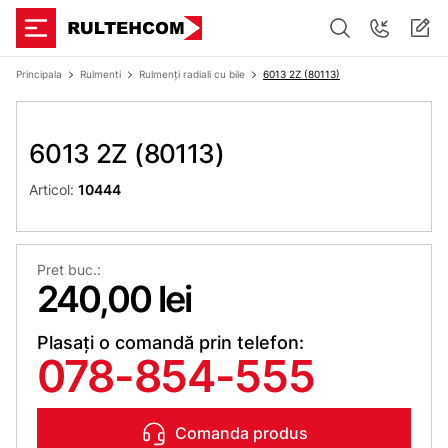
Principala
Rulmenti
Rulmenți radiali cu bile
6013 2Z (80113)
6013 2Z (80113)
Articol:
10444
Pret buc.:
240,00 lei
Plasați o comandă prin telefon:
078-854-555
Comanda produs