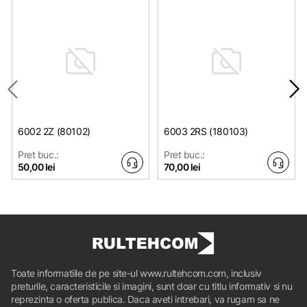
6002 2Z (80102)
6003 2RS (180103)
Pret buc.:
Pret buc.:
50,00 lei
70,00 lei
Toate informatiile de pe site-ul www.rultehcom.com, inclusiv
preturile, caracteristicile si imagini, sunt doar cu titlu informativ si nu
reprezinta o oferta publica. Daca aveti intrebari, va rugam sa ne