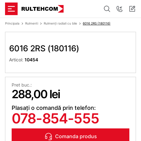
Principala
Rulmenti
Rulmenți radiali cu bile
6016 2RS (180116)
6016 2RS (180116)
Articol:
10454
Pret buc.:
288,00 lei
Plasați o comandă prin telefon:
078-854-555
Comanda produs