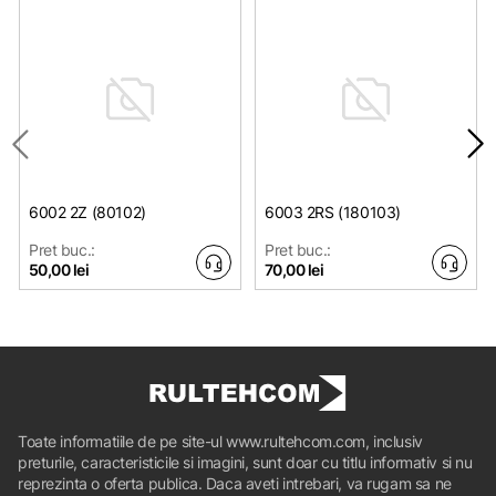
6002 2Z (80102)
6003 2RS (180103)
Pret buc.:
Pret buc.:
50,00 lei
70,00 lei
Toate informatiile de pe site-ul www.rultehcom.com, inclusiv
preturile, caracteristicile si imagini, sunt doar cu titlu informativ si nu
reprezinta o oferta publica. Daca aveti intrebari, va rugam sa ne