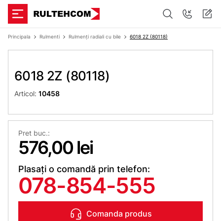
Principala
Rulmenti
Rulmenți radiali cu bile
6018 2Z (80118)
6018 2Z (80118)
Articol:
10458
Pret buc.:
576,00 lei
Plasați o comandă prin telefon:
078-854-555
Comanda produs