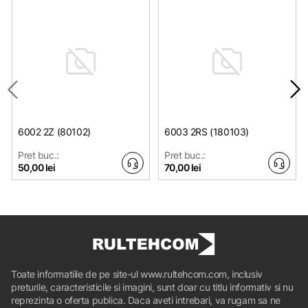
6002 2Z (80102)
6003 2RS (180103)
Pret buc.:
Pret buc.:
50,00 lei
70,00 lei
Toate informatiile de pe site-ul www.rultehcom.com, inclusiv
preturile, caracteristicile si imagini, sunt doar cu titlu informativ si nu
reprezinta o oferta publica. Daca aveti intrebari, va rugam sa ne