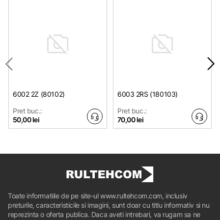
6002 2Z (80102)
6003 2RS (180103)
Pret buc.:
Pret buc.:
50,00 lei
70,00 lei
Toate informatiile de pe site-ul www.rultehcom.com, inclusiv
preturile, caracteristicile si imagini, sunt doar cu titlu informativ si nu
reprezinta o oferta publica. Daca aveti intrebari, va rugam sa ne