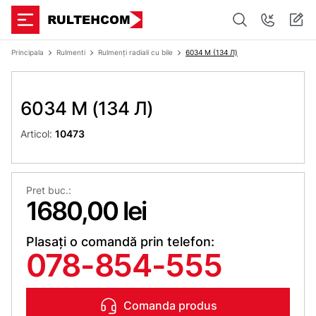
Principala
Rulmenti
Rulmenți radiali cu bile
6034 M (134 Л)
6034 M (134 Л)
Articol:
10473
Pret buc.:
1680,00 lei
Plasați o comandă prin telefon:
078-854-555
Comanda produs