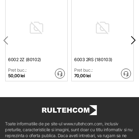
6002 2Z (80102)
6003 2RS (180103)
Pret buc.:
Pret buc.:
50,00 lei
70,00 lei
Toate informatiile de pe site-ul www.rultehcom.com, inclusiv
preturile, caracteristicile si imagini, sunt doar cu titlu informativ si nu
reprezinta o oferta publica. Daca aveti intrebari, va rugam sa ne