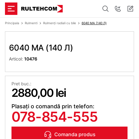
Principala
Rulmenti
Rulmenți radiali cu bile
6040 MA (140 Л)
6040 MA (140 Л)
Articol:
10476
Pret buc.:
2880,00 lei
Plasați o comandă prin telefon:
078-854-555
Comanda produs