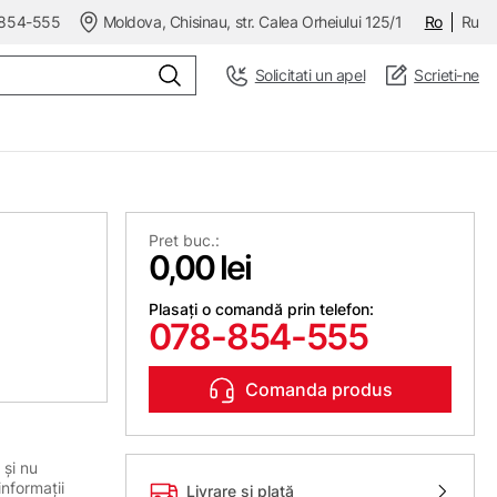
854-555
Moldova, Chisinau, str. Calea Orheiului 125/1
Ro
Ru
Solicitati un apel
Scrieti-ne
Pret buc.:
0,00 lei
Plasați o comandă prin telefon:
078-854-555
Comanda produs
 și nu
informații
Livrare și plată