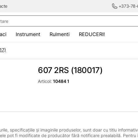
acte
+373-78-
re
saci
Instrument
Rulmenti
REDUCERI!
17)
607 2RS (180017)
Articol:
10484 1
le, specificațiile și imaginile produselor, sunt doar cu titlu informativ
ele pot fi modificate de producător fără notificare prealabilă. Pentru 