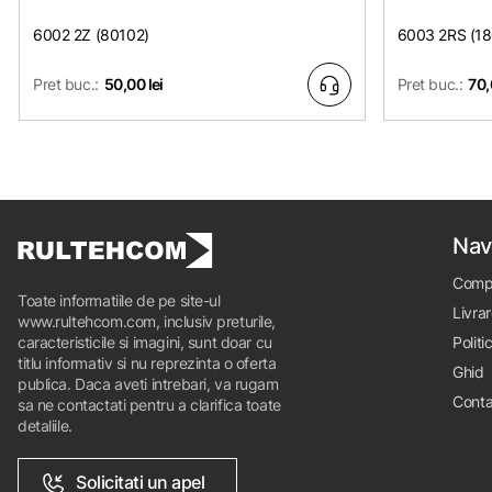
6002 2Z (80102)
6003 2RS (1
Pret buc.:
50,00 lei
Pret buc.:
70,
Nav
Comp
Toate informatiile de pe site-ul
Livrar
www.rultehcom.com, inclusiv preturile,
caracteristicile si imagini, sunt doar cu
Politi
titlu informativ si nu reprezinta o oferta
Ghid
publica. Daca aveti intrebari, va rugam
Conta
sa ne contactati pentru a clarifica toate
detaliile.
Solicitati un apel