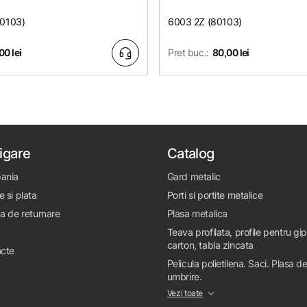
80103)
6003 2Z (80103)
00 lei
Pret buc.:
80,00 lei
igare
Catalog
ania
Gard metalic
e si plata
Porti si portite metalice
ca de returnare
Plasa metalica
Teava profilata, profile pentru gi
carton, tabla zincata
cte
Pelicula polietilena. Saci. Plasa d
umbrire.
Vezi toate