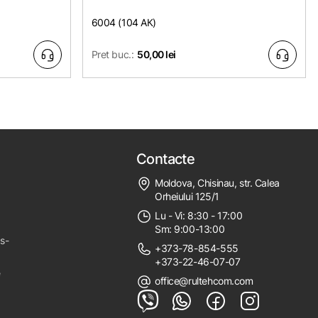
6004 (104 АК)
Pret buc.:
50,00 lei
Contacte
Moldova, Chisinau, str. Calea
Orheiului 125/1
Lu - Vi: 8:30 - 17:00
Sm: 9:00-13:00
ps-
+373-78-854-555
+373-22-46-07-07
e
office@rultehcom.com