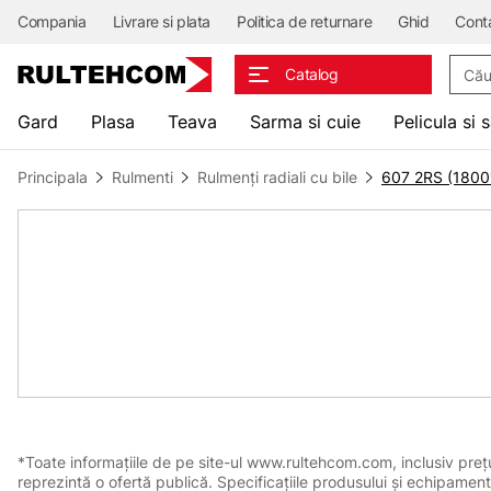
Compania
Livrare si plata
Politica de returnare
Ghid
Cont
Căuta
Catalog
Gard
Plasa
Teava
Sarma si cuie
Pelicula si 
Principala
Rulmenti
Rulmenți radiali cu bile
607 2RS (1800
*Toate informațiile de pe site-ul www.rultehcom.com, inclusiv prețuri
reprezintă o ofertă publică. Specificațiile produsului și echipament