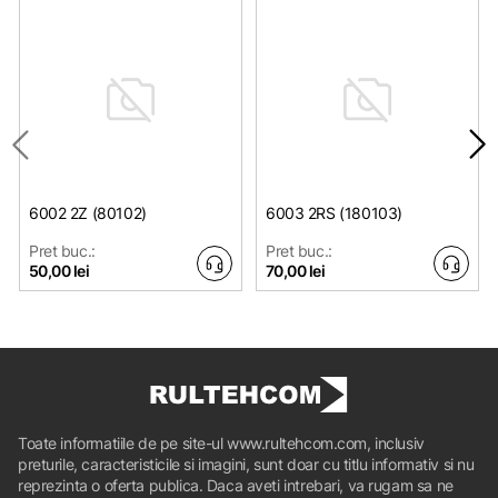
6002 2Z (80102)
6003 2RS (180103)
Pret buc.:
Pret buc.:
50,00 lei
70,00 lei
Toate informatiile de pe site-ul www.rultehcom.com, inclusiv
preturile, caracteristicile si imagini, sunt doar cu titlu informativ si nu
reprezinta o oferta publica. Daca aveti intrebari, va rugam sa ne