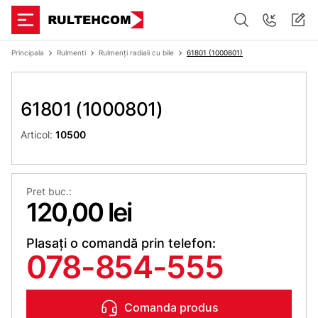
Principala
Rulmenti
Rulmenți radiali cu bile
61801 (1000801)
61801 (1000801)
Articol:
10500
Pret buc.:
120,00 lei
Plasați o comandă prin telefon:
078-854-555
Comanda produs