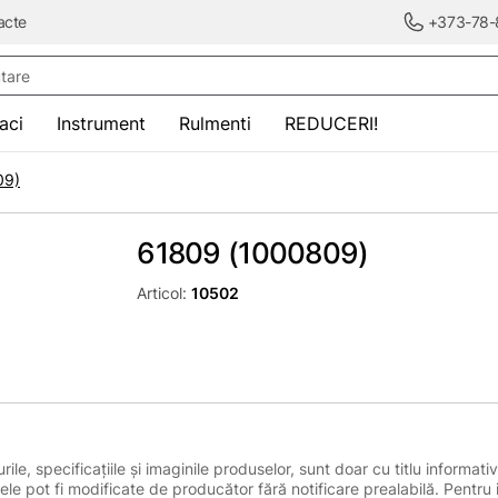
acte
+373-78-
re
saci
Instrument
Rulmenti
REDUCERI!
09)
61809 (1000809)
Articol:
10502
le, specificațiile și imaginile produselor, sunt doar cu titlu informativ
ele pot fi modificate de producător fără notificare prealabilă. Pentru 