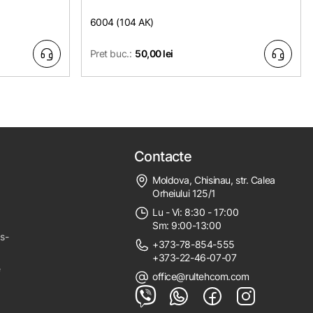
6004 (104 АК)
Pret buc.:
50,00 lei
Contacte
Moldova, Chisinau, str. Calea
Orheiului 125/1
Lu - Vi: 8:30 - 17:00
Sm: 9:00-13:00
ps-
+373-78-854-555
+373-22-46-07-07
e
office@rultehcom.com