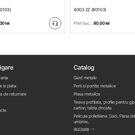
80103)
6003 2Z (80103)
00 lei
Pret buc.:
80,00 lei
igare
Catalog
ania
Gard metalic
e si plata
Porti si portite metalice
ca de returnare
Plasa metalica
Teava profilata, profile pentru gi
carton, tabla zincata
cte
Pelicula polietilena. Saci. Plasa d
umbrire.
Vezi toate