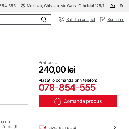
854-555
Moldova, Chisinau, str. Calea Orheiului 125/1
Ro
Ru
Solicitati un apel
Scrieti-ne
Pret buc.:
240,00 lei
Plasați o comandă prin telefon:
078-854-555
Comanda produs
 și nu
informații
Livrare și plată