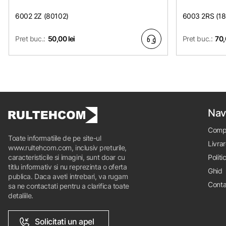
6002 2Z (80102)
6003 2RS (1
Pret buc.:
50,00 lei
Pret buc.:
70,
Nav
Comp
Toate informatiile de pe site-ul
Livrar
www.rultehcom.com, inclusiv preturile,
caracteristicile si imagini, sunt doar cu
Politi
titlu informativ si nu reprezinta o oferta
Ghid
publica. Daca aveti intrebari, va rugam
Conta
sa ne contactati pentru a clarifica toate
detaliile.
Solicitati un apel