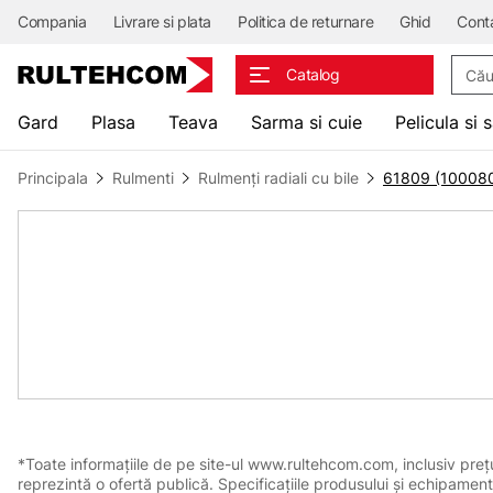
Compania
Livrare si plata
Politica de returnare
Ghid
Cont
Căuta
Catalog
Gard
Plasa
Teava
Sarma si cuie
Pelicula si 
Principala
Rulmenti
Rulmenți radiali cu bile
61809 (10008
*Toate informațiile de pe site-ul www.rultehcom.com, inclusiv prețuri
reprezintă o ofertă publică. Specificațiile produsului și echipament