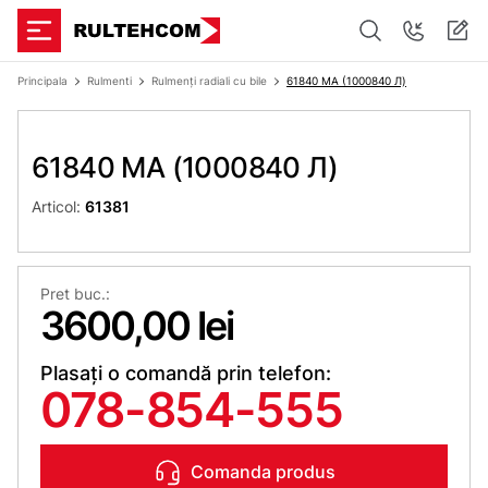
Principala
Rulmenti
Rulmenți radiali cu bile
61840 MA (1000840 Л)
61840 MA (1000840 Л)
Articol:
61381
Pret buc.:
3600,00 lei
Plasați o comandă prin telefon:
078-854-555
Comanda produs