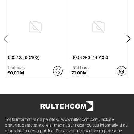
6002 2Z (80102)
6003 2RS (180103)
Pret buc.:
Pret buc.:
50,00 lei
70,00 lei
Toate informatiile de pe site-ul www.rultehcom.com, inclusiv
preturile, caracteristicile si imagini, sunt doar cu titlu informativ si nu
reprezinta o oferta publica. Daca aveti intrebari, va rugam sa ne