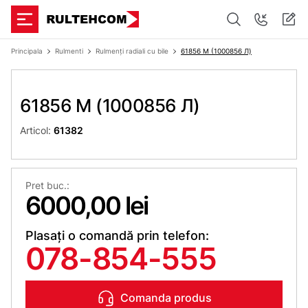
Principala
Rulmenti
Rulmenți radiali cu bile
61856 M (1000856 Л)
61856 M (1000856 Л)
Articol:
61382
Pret buc.:
6000,00 lei
Plasați o comandă prin telefon:
078-854-555
Comanda produs