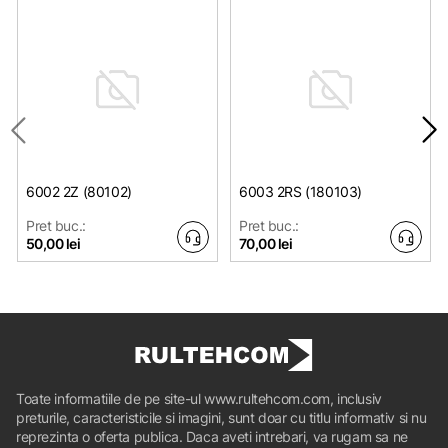
6002 2Z (80102)
6003 2RS (180103)
Pret buc.:
Pret buc.:
50,00 lei
70,00 lei
Toate informatiile de pe site-ul www.rultehcom.com, inclusiv
preturile, caracteristicile si imagini, sunt doar cu titlu informativ si nu
reprezinta o oferta publica. Daca aveti intrebari, va rugam sa ne