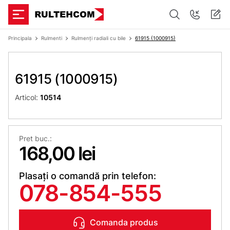
Principala
Rulmenti
Rulmenți radiali cu bile
61915 (1000915)
61915 (1000915)
Articol:
10514
Pret buc.:
168,00 lei
Plasați o comandă prin telefon:
078-854-555
Comanda produs