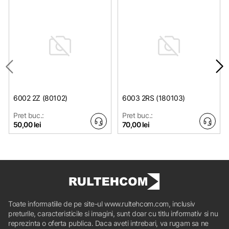
6002 2Z (80102)
6003 2RS (180103)
Pret buc.:
Pret buc.:
50,00 lei
70,00 lei
Toate informatiile de pe site-ul www.rultehcom.com, inclusiv
preturile, caracteristicile si imagini, sunt doar cu titlu informativ si nu
reprezinta o oferta publica. Daca aveti intrebari, va rugam sa ne