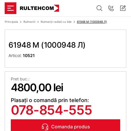
Principala
Rulmenti
Rulmenți radiali cu bile
61948 M (1000948 Л)
61948 M (1000948 Л)
Articol:
10521
Pret buc.:
4800,00 lei
Plasați o comandă prin telefon:
078-854-555
Comanda produs