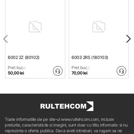
6002 2Z (80102)
6003 2RS (180103)
Pret buc.:
Pret buc.:
50,00 lei
70,00 lei
Toate informatiile de pe site-ul www.rultehcom.com, inclusiv
preturile, caracteristicile si imagini, sunt doar cu titlu informativ si nu
reprezinta o oferta publica. Daca aveti intrebari, va rugam sa ne