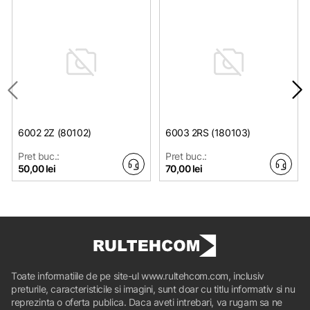
6002 2Z (80102)
6003 2RS (180103)
Pret buc.:
Pret buc.:
50,00 lei
70,00 lei
Toate informatiile de pe site-ul www.rultehcom.com, inclusiv
preturile, caracteristicile si imagini, sunt doar cu titlu informativ si nu
reprezinta o oferta publica. Daca aveti intrebari, va rugam sa ne