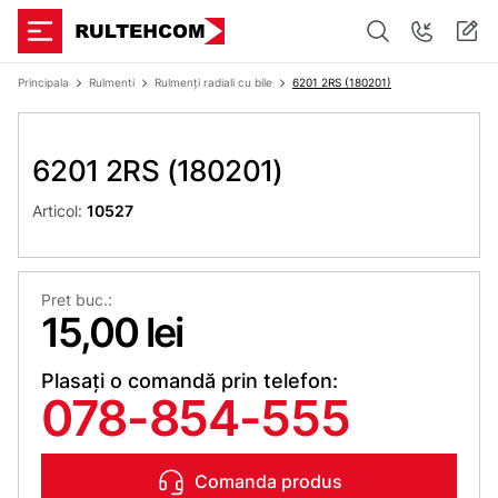
Principala
Rulmenti
Rulmenți radiali cu bile
6201 2RS (180201)
6201 2RS (180201)
Articol:
10527
Pret buc.:
15,00 lei
Plasați o comandă prin telefon:
078-854-555
Comanda produs