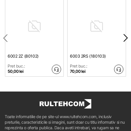
6002 2Z (80102)
6003 2RS (180103)
Pret buc.:
Pret buc.:
50,00 lei
70,00 lei
Toate informatiile de pe site-ul www.rultehcom.com, inclusiv
preturile, caracteristicile si imagini, sunt doar cu titlu informativ si nu
reprezinta o oferta publica. Daca aveti intrebari, va rugam sa ne