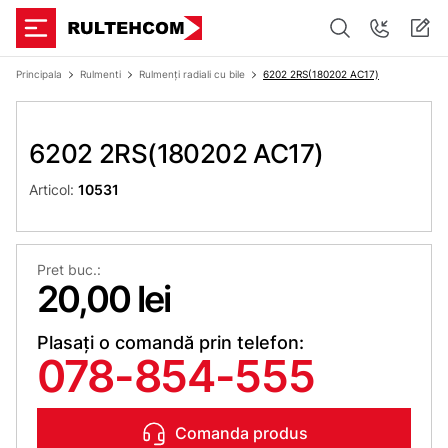
Principala
Rulmenti
Rulmenți radiali cu bile
6202 2RS(180202 АС17)
6202 2RS(180202 АС17)
Articol:
10531
Pret buc.:
20,00 lei
Plasați o comandă prin telefon:
078-854-555
Comanda produs