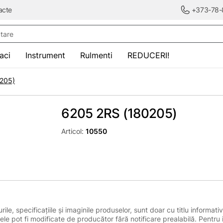
acte
+373-78-
re
saci
Instrument
Rulmenti
REDUCERI!
205)
6205 2RS (180205)
Articol:
10550
le, specificațiile și imaginile produselor, sunt doar cu titlu informativ
ele pot fi modificate de producător fără notificare prealabilă. Pentru 