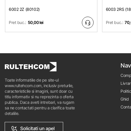
6002 2Z (80102)
6003 2RS (1
Pret buc.:
50,00 lei
Pret buc.:
70,
Nav
Comp
Toate informatiile de pe site-ul
Livrar
www.rultehcom.com, inclusiv preturile,
caracteristicile si imagini, sunt doar cu
Politi
titlu informativ si nu reprezinta o oferta
Ghid
publica. Daca aveti intrebari, va rugam
Conta
sa ne contactati pentru a clarifica toate
detaliile.
Solicitati un apel