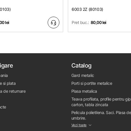
80103)
6003 2Z (80103)
00 lei
Pret buc.:
80,00 lei
igare
Catalog
ania
Gard metalic
e si plata
Porti si portite metalice
ca de returnare
Plasa metalica
Teava profilata, profile pentru gi
carton, tabla zincata
cte
Pelicula polietilena. Saci. Plasa d
umbrire.
Vezi toate