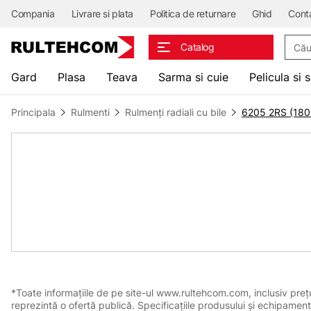
Compania
Livrare si plata
Politica de returnare
Ghid
Cont
Căuta
Catalog
Gard
Plasa
Teava
Sarma si cuie
Pelicula si 
Principala
Rulmenti
Rulmenți radiali cu bile
6205 2RS (180
*Toate informațiile de pe site-ul www.rultehcom.com, inclusiv prețuri
reprezintă o ofertă publică. Specificațiile produsului și echipament