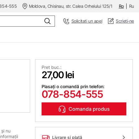
854-555
Moldova, Chisinau, str. Calea Orheiului 125/1
Ro
Ru
Solicitati un apel
Scrieti-ne
Pret buc.:
27,00 lei
Plasați o comandă prin telefon:
078-854-555
Comanda produs
 și nu
informații
Livrare și plată