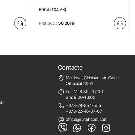
6004 (104 АК)
Pret buc.:
50,00 lei
Contacte
Moldova, Chisinau, str. Calea
Orheiului 125/1
Lu - Vi: 8:30 - 17:00
Sm: 9:00-13:00
ps-
+373-78-854-555
+373-22-46-07-07
e
office@rultehcom.com