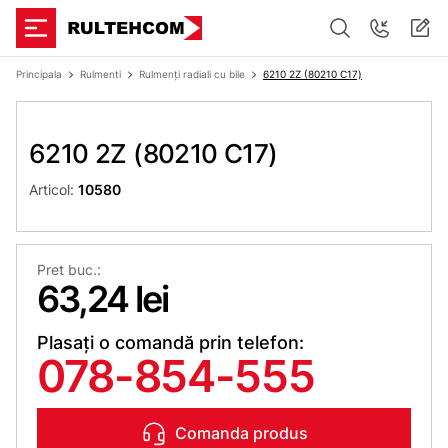
Principala
Rulmenti
Rulmenți radiali cu bile
6210 2Z (80210 С17)
6210 2Z (80210 С17)
Articol:
10580
Pret buc.:
63,24 lei
Plasați o comandă prin telefon:
078-854-555
Comanda produs