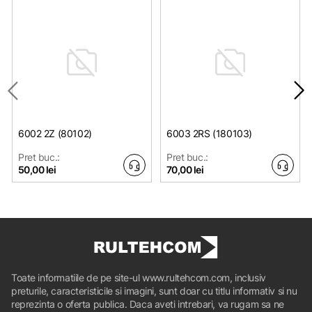
6002 2Z (80102)
6003 2RS (180103)
Pret buc.:
Pret buc.:
50,00 lei
70,00 lei
Toate informatiile de pe site-ul www.rultehcom.com, inclusiv
preturile, caracteristicile si imagini, sunt doar cu titlu informativ si nu
reprezinta o oferta publica. Daca aveti intrebari, va rugam sa ne