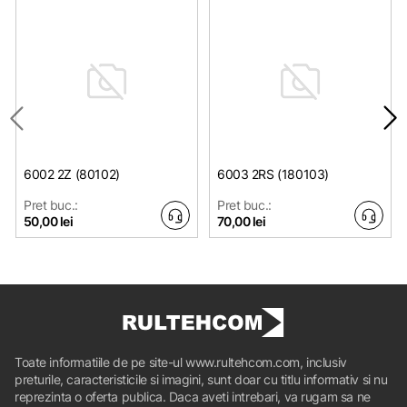
6002 2Z (80102)
6003 2RS (180103)
Pret buc.:
Pret buc.:
50,00 lei
70,00 lei
Toate informatiile de pe site-ul www.rultehcom.com, inclusiv
preturile, caracteristicile si imagini, sunt doar cu titlu informativ si nu
reprezinta o oferta publica. Daca aveti intrebari, va rugam sa ne