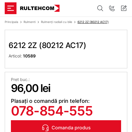
Principala
Rulmenti
Rulmenți radiali cu bile
6212 2Z (80212 АС17)
6212 2Z (80212 АС17)
Articol:
10589
Pret buc.:
96,00 lei
Plasați o comandă prin telefon:
078-854-555
Comanda produs