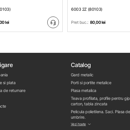
80103)
6003 2Z (80103)
00 lei
Pret buc.:
80,00 lei
igare
Catalog
ania
Gard metalic
e si plata
Porti si portite metalice
ca de returnare
Plasa metalica
Teava profilata, profile pentru gi
carton, tabla zincata
cte
Pelicula polietilena. Saci. Plasa d
umbrire.
Vezi toate