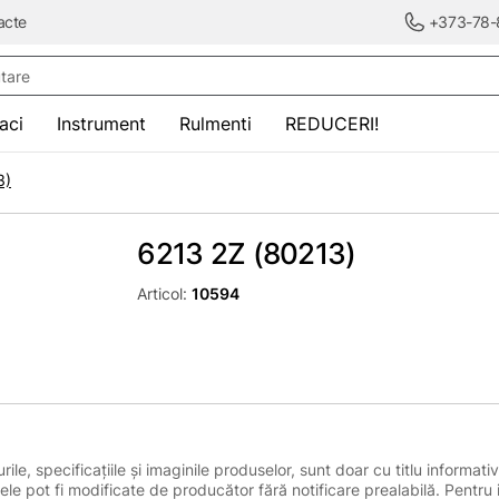
acte
+373-78-
re
saci
Instrument
Rulmenti
REDUCERI!
3)
6213 2Z (80213)
Articol:
10594
le, specificațiile și imaginile produselor, sunt doar cu titlu informativ
ele pot fi modificate de producător fără notificare prealabilă. Pentru 