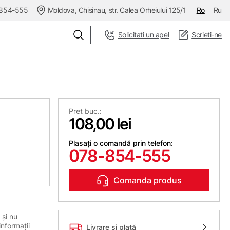
854-555
Moldova, Chisinau, str. Calea Orheiului 125/1
Ro
Ru
Solicitati un apel
Scrieti-ne
Pret buc.:
108,00 lei
Plasați o comandă prin telefon:
078-854-555
Comanda produs
 și nu
informații
Livrare și plată