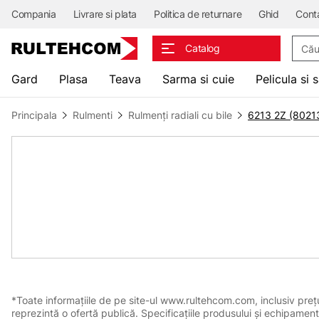
Compania
Livrare si plata
Politica de returnare
Ghid
Cont
Căuta
Catalog
Gard
Plasa
Teava
Sarma si cuie
Pelicula si 
Principala
Rulmenti
Rulmenți radiali cu bile
6213 2Z (8021
*Toate informațiile de pe site-ul www.rultehcom.com, inclusiv prețuri
reprezintă o ofertă publică. Specificațiile produsului și echipament