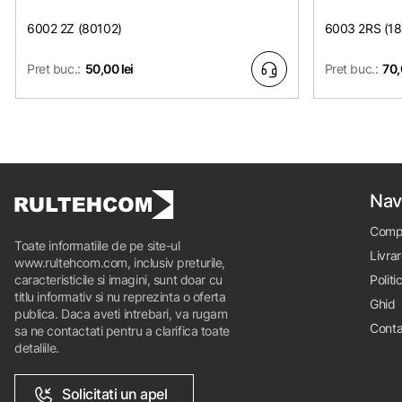
6002 2Z (80102)
6003 2RS (1
Pret buc.:
50,00 lei
Pret buc.:
70,
Nav
Comp
Toate informatiile de pe site-ul
Livrar
www.rultehcom.com, inclusiv preturile,
caracteristicile si imagini, sunt doar cu
Politi
titlu informativ si nu reprezinta o oferta
Ghid
publica. Daca aveti intrebari, va rugam
Conta
sa ne contactati pentru a clarifica toate
detaliile.
Solicitati un apel