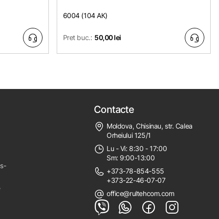
6004 (104 АК)
Pret buc.:
50,00 lei
Contacte
Moldova, Chisinau, str. Calea
Orheiului 125/1
Lu - Vi: 8:30 - 17:00
Sm: 9:00-13:00
ps-
+373-78-854-555
+373-22-46-07-07
e
office@rultehcom.com