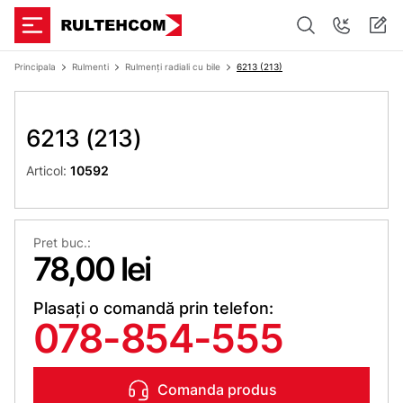
Principala
Rulmenti
Rulmenți radiali cu bile
6213 (213)
6213 (213)
Articol:
10592
Pret buc.:
78,00 lei
Plasați o comandă prin telefon:
078-854-555
Comanda produs