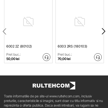
6002 2Z (80102)
6003 2RS (180103)
Pret buc.:
Pret buc.:
50,00 lei
70,00 lei
Toate informatiile de pe site-ul www.rultehcom.com, inclusiv
preturile, caracteristicile si imagini, sunt doar cu titlu informativ si nu
reprezinta o oferta publica. Daca aveti intrebari, va rugam sa ne