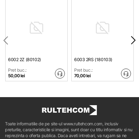
6002 2Z (80102)
6003 2RS (180103)
Pret buc.:
Pret buc.:
50,00 lei
70,00 lei
Toate informatiile de pe site-ul www.rultehcom.com, inclusiv
preturile, caracteristicile si imagini, sunt doar cu titlu informativ si nu
reprezinta o oferta publica. Daca aveti intrebari, va rugam sa ne