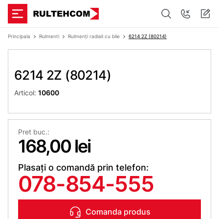
Principala
Rulmenti
Rulmenți radiali cu bile
6214 2Z (80214)
6214 2Z (80214)
Articol:
10600
Pret buc.:
168,00 lei
Plasați o comandă prin telefon:
078-854-555
Comanda produs