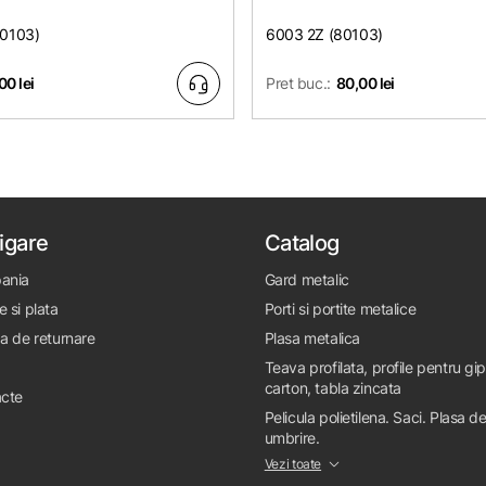
80103)
6003 2Z (80103)
00 lei
Pret buc.:
80,00 lei
igare
Catalog
ania
Gard metalic
e si plata
Porti si portite metalice
ca de returnare
Plasa metalica
Teava profilata, profile pentru gi
carton, tabla zincata
cte
Pelicula polietilena. Saci. Plasa d
umbrire.
Vezi toate