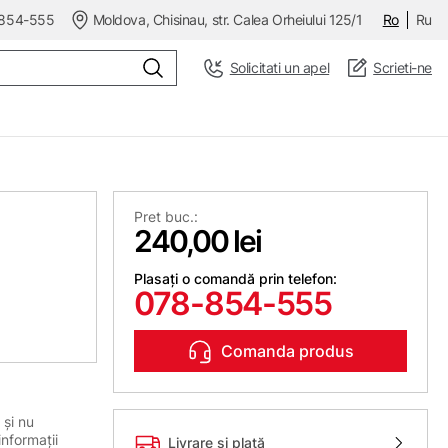
854-555
Moldova, Chisinau, str. Calea Orheiului 125/1
Ro
Ru
Solicitati un apel
Scrieti-ne
Pret buc.:
240,00 lei
Plasați o comandă prin telefon:
078-854-555
Comanda produs
 și nu
informații
Livrare și plată