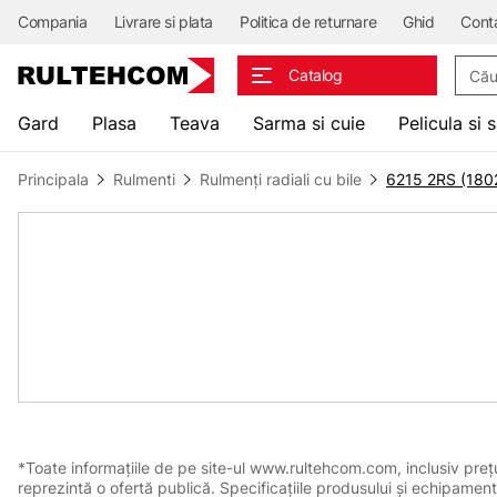
Compania
Livrare si plata
Politica de returnare
Ghid
Cont
Căuta
Catalog
Gard
Plasa
Teava
Sarma si cuie
Pelicula si 
Principala
Rulmenti
Rulmenți radiali cu bile
6215 2RS (180
*Toate informațiile de pe site-ul www.rultehcom.com, inclusiv prețuri
reprezintă o ofertă publică. Specificațiile produsului și echipament