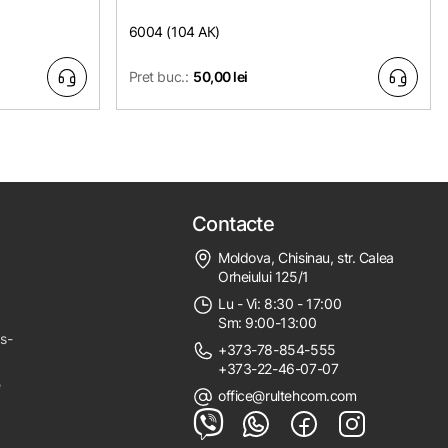
6004 (104 АК)
Pret buc.:
50,00 lei
Contacte
Moldova, Chisinau, str. Calea
Orheiului 125/1
Lu - Vi: 8:30 - 17:00
Sm: 9:00-13:00
ps-
+373-78-854-555
+373-22-46-07-07
e
office@rultehcom.com