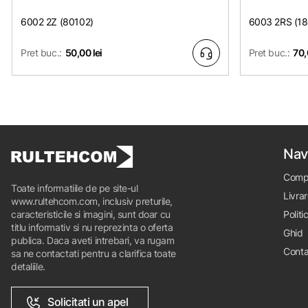
6002 2Z (80102)
6003 2RS (1
Pret buc.:
50,00 lei
Pret buc.:
70,
Nav
Comp
Toate informatiile de pe site-ul
Livrar
www.rultehcom.com, inclusiv preturile,
caracteristicile si imagini, sunt doar cu
Politi
titlu informativ si nu reprezinta o oferta
Ghid
publica. Daca aveti intrebari, va rugam
Conta
sa ne contactati pentru a clarifica toate
detaliile.
Solicitati un apel