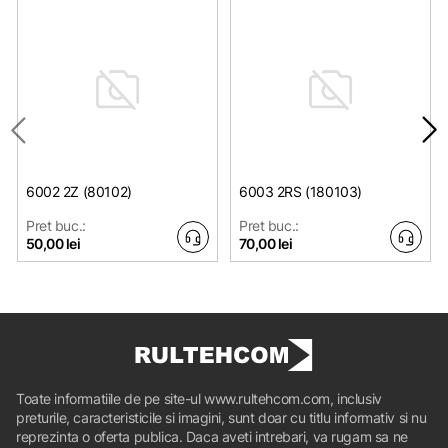
6002 2Z (80102)
6003 2RS (180103)
Pret buc.:
Pret buc.:
50,00 lei
70,00 lei
Toate informatiile de pe site-ul www.rultehcom.com, inclusiv
preturile, caracteristicile si imagini, sunt doar cu titlu informativ si nu
reprezinta o oferta publica. Daca aveti intrebari, va rugam sa ne