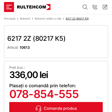
Principala
Rulmenti
Rulmenți radiali cu bile
6217 2Z (80217 К5)
6217 2Z (80217 К5)
Articol:
10613
Pret buc.:
336,00 lei
Plasați o comandă prin telefon:
078-854-555
Comanda produs