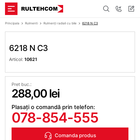
Principala
Rulmenti
Rulmenți radiali cu bile
6218 N C3
6218 N C3
Articol:
10621
Pret buc.:
288,00 lei
Plasați o comandă prin telefon:
078-854-555
Comanda produs