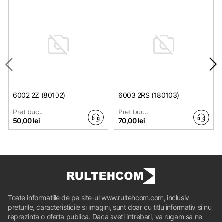
6002 2Z (80102)
6003 2RS (180103)
Pret buc.:
Pret buc.:
50,00 lei
70,00 lei
Toate informatiile de pe site-ul www.rultehcom.com, inclusiv
preturile, caracteristicile si imagini, sunt doar cu titlu informativ si nu
reprezinta o oferta publica. Daca aveti intrebari, va rugam sa ne