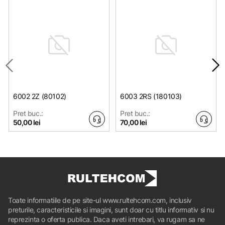
6002 2Z (80102)
6003 2RS (180103)
Pret buc.:
Pret buc.:
50,00 lei
70,00 lei
Toate informatiile de pe site-ul www.rultehcom.com, inclusiv
preturile, caracteristicile si imagini, sunt doar cu titlu informativ si nu
reprezinta o oferta publica. Daca aveti intrebari, va rugam sa ne