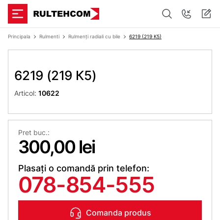
Principala
Rulmenti
Rulmenți radiali cu bile
6219 (219 К5)
6219 (219 К5)
Articol:
10622
Pret buc.:
300,00 lei
Plasați o comandă prin telefon:
078-854-555
Comanda produs