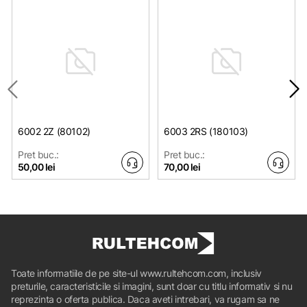
6002 2Z (80102)
6003 2RS (180103)
Pret buc.:
Pret buc.:
50,00 lei
70,00 lei
Toate informatiile de pe site-ul www.rultehcom.com, inclusiv
preturile, caracteristicile si imagini, sunt doar cu titlu informativ si nu
reprezinta o oferta publica. Daca aveti intrebari, va rugam sa ne