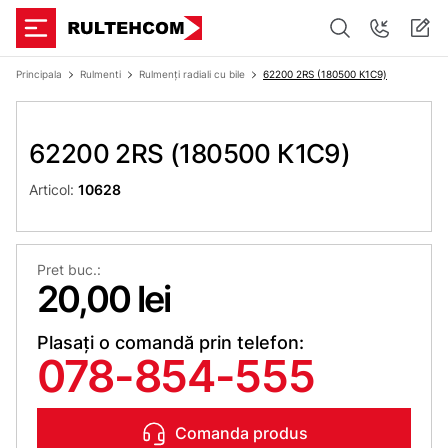
Principala
Rulmenti
Rulmenți radiali cu bile
62200 2RS (180500 К1С9)
62200 2RS (180500 К1С9)
Articol:
10628
Pret buc.:
20,00 lei
Plasați o comandă prin telefon:
078-854-555
Comanda produs