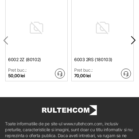
6002 2Z (80102)
6003 2RS (180103)
Pret buc.:
Pret buc.:
50,00 lei
70,00 lei
Toate informatiile de pe site-ul www.rultehcom.com, inclusiv
preturile, caracteristicile si imagini, sunt doar cu titlu informativ si nu
reprezinta o oferta publica. Daca aveti intrebari, va rugam sa ne