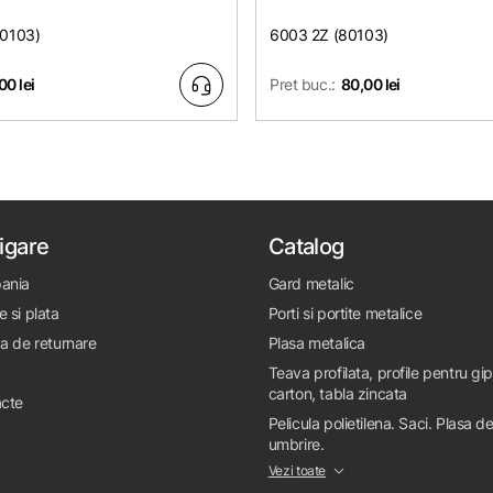
80103)
6003 2Z (80103)
00 lei
Pret buc.:
80,00 lei
igare
Catalog
ania
Gard metalic
e si plata
Porti si portite metalice
ca de returnare
Plasa metalica
Teava profilata, profile pentru gi
carton, tabla zincata
cte
Pelicula polietilena. Saci. Plasa d
umbrire.
Vezi toate