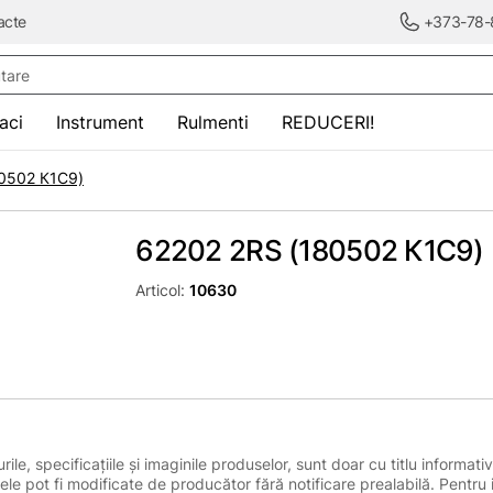
acte
+373-78-
re
saci
Instrument
Rulmenti
REDUCERI!
0502 К1С9)
62202 2RS (180502 К1С9)
Articol:
10630
le, specificațiile și imaginile produselor, sunt doar cu titlu informativ
ele pot fi modificate de producător fără notificare prealabilă. Pentru 