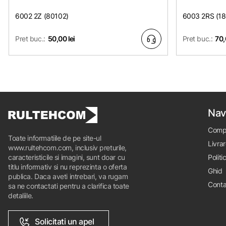
6002 2Z (80102)
6003 2RS (1
Pret buc.:
50,00 lei
Pret buc.:
70,
Nav
Comp
Toate informatiile de pe site-ul
Livrar
www.rultehcom.com, inclusiv preturile,
caracteristicile si imagini, sunt doar cu
Politi
titlu informativ si nu reprezinta o oferta
Ghid
publica. Daca aveti intrebari, va rugam
Conta
sa ne contactati pentru a clarifica toate
detaliile.
Solicitati un apel