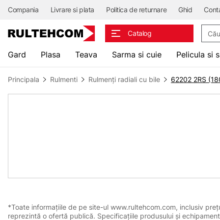
Compania
Livrare si plata
Politica de returnare
Ghid
Cont
Căuta
Catalog
Gard
Plasa
Teava
Sarma si cuie
Pelicula si 
Principala
Rulmenti
Rulmenți radiali cu bile
62202 2RS (18
*Toate informațiile de pe site-ul www.rultehcom.com, inclusiv prețuri
reprezintă o ofertă publică. Specificațiile produsului și echipament