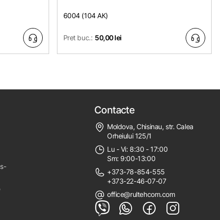
6004 (104 АК)
Pret buc.:
50,00 lei
Contacte
Moldova, Chisinau, str. Calea
Orheiului 125/1
Lu - Vi: 8:30 - 17:00
Sm: 9:00-13:00
ps-
+373-78-854-555
+373-22-46-07-07
e
office@rultehcom.com