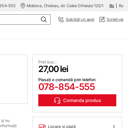
854-555
Moldova, Chisinau, str. Calea Orheiului 125/1
Ro
Ru
Solicitati un apel
Scrieti-ne
Pret buc.:
27,00 lei
Plasați o comandă prin telefon:
078-854-555
Comanda produs
 și nu
informații
Livrare și plată