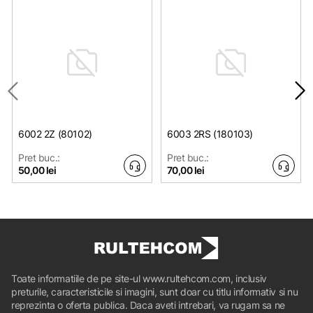
6002 2Z (80102)
6003 2RS (180103)
Pret buc.:
Pret buc.:
50,00 lei
70,00 lei
Toate informatiile de pe site-ul www.rultehcom.com, inclusiv
preturile, caracteristicile si imagini, sunt doar cu titlu informativ si nu
reprezinta o oferta publica. Daca aveti intrebari, va rugam sa ne