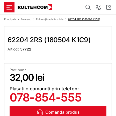
Principala
Rulmenti
Rulmenți radiali cu bile
62204 2RS (180504 К1С9)
62204 2RS (180504 К1С9)
Articol:
57722
Pret buc.:
32,00 lei
Plasați o comandă prin telefon:
078-854-555
Comanda produs