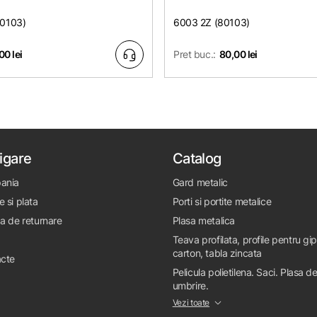
80103)
6003 2Z (80103)
00 lei
Pret buc.:
80,00 lei
igare
Catalog
ania
Gard metalic
e si plata
Porti si portite metalice
ca de returnare
Plasa metalica
Teava profilata, profile pentru gi
carton, tabla zincata
cte
Pelicula polietilena. Saci. Plasa d
umbrire.
Vezi toate