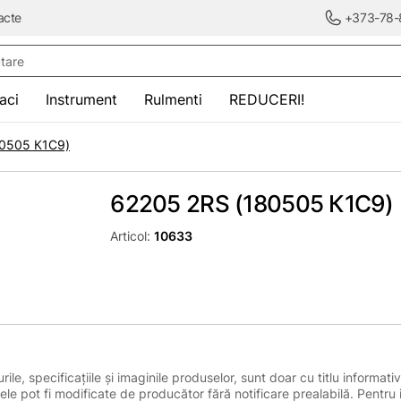
acte
+373-78-
re
saci
Instrument
Rulmenti
REDUCERI!
80505 К1С9)
62205 2RS (180505 К1С9)
Articol:
10633
le, specificațiile și imaginile produselor, sunt doar cu titlu informativ
ele pot fi modificate de producător fără notificare prealabilă. Pentru 