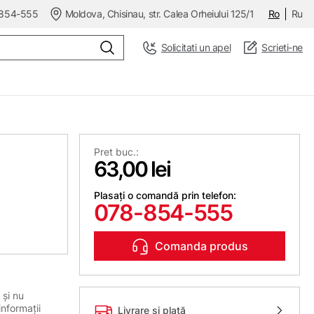
854-555
Moldova, Chisinau, str. Calea Orheiului 125/1
Ro
Ru
Solicitati un apel
Scrieti-ne
Pret buc.:
63,00 lei
Plasați o comandă prin telefon:
078-854-555
Comanda produs
 și nu
informații
Livrare și plată