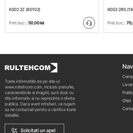
6002 2Z (80102)
6003 2RS (1
Pret buc.:
50,00 lei
Pret buc.:
70,
Nav
Comp
Toate informatiile de pe site-ul
Livrar
www.rultehcom.com, inclusiv preturile,
caracteristicile si imagini, sunt doar cu
Politi
titlu informativ si nu reprezinta o oferta
Ghid
publica. Daca aveti intrebari, va rugam
Conta
sa ne contactati pentru a clarifica toate
detaliile.
Solicitati un apel