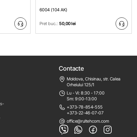
6004 (104 АК)
Pret buc.:
50,00 lei
Contacte
Moldova, Chisinau, str. Calea
Orheiului 125/1
Lu - Vi: 8:30 - 17:00
Sm: 9:00-13:00
ps-
+373-78-854-555
+373-22-46-07-07
e
office@rultehcom.com