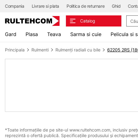
Compania
Livrare si plata
Politica de returnare
Ghid
Cont
Căuta
Catalog
Gard
Plasa
Teava
Sarma si cuie
Pelicula si 
Principala
Rulmenti
Rulmenți radiali cu bile
62205 2RS (1
*Toate informațiile de pe site-ul www.rultehcom.com, inclusiv prețuri
reprezintă o ofertă publică. Specificațiile produsului și echipament