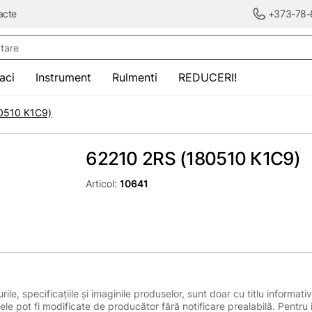
acte
+373-78-
re
saci
Instrument
Rulmenti
REDUCERI!
0510 К1С9)
62210 2RS (180510 К1С9)
Articol:
10641
le, specificațiile și imaginile produselor, sunt doar cu titlu informativ
ele pot fi modificate de producător fără notificare prealabilă. Pentru 