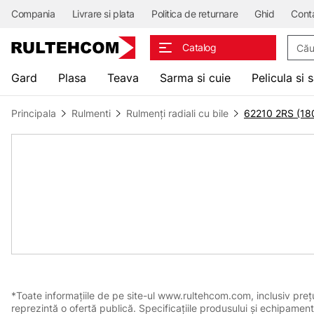
Compania
Livrare si plata
Politica de returnare
Ghid
Cont
Căuta
Catalog
Gard
Plasa
Teava
Sarma si cuie
Pelicula si 
Principala
Rulmenti
Rulmenți radiali cu bile
62210 2RS (18
*Toate informațiile de pe site-ul www.rultehcom.com, inclusiv prețuri
reprezintă o ofertă publică. Specificațiile produsului și echipament