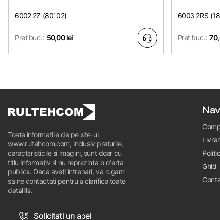
6002 2Z (80102)
6003 2RS (1
Pret buc.:
50,00 lei
Pret buc.:
70,
Nav
Comp
Toate informatiile de pe site-ul
Livrar
www.rultehcom.com, inclusiv preturile,
caracteristicile si imagini, sunt doar cu
Politi
titlu informativ si nu reprezinta o oferta
Ghid
publica. Daca aveti intrebari, va rugam
Conta
sa ne contactati pentru a clarifica toate
detaliile.
Solicitati un apel