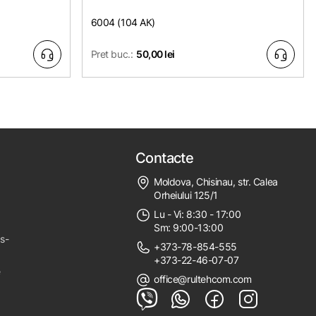
6004 (104 АК)
Pret buc.:
50,00 lei
Contacte
Moldova, Chisinau, str. Calea
Orheiului 125/1
Lu - Vi: 8:30 - 17:00
Sm: 9:00-13:00
ps-
+373-78-854-555
+373-22-46-07-07
e
office@rultehcom.com