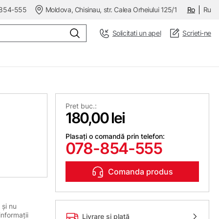
854-555
Moldova, Chisinau, str. Calea Orheiului 125/1
Ro
Ru
Solicitati un apel
Scrieti-ne
Pret buc.:
180,00 lei
Plasați o comandă prin telefon:
078-854-555
Comanda produs
 și nu
informații
Livrare și plată