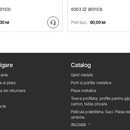
80103)
6003 2Z (80103)
00 lei
Pret buc.:
80,00 lei
igare
Catalog
ania
Gard metalic
e si plata
Porti si portite metalice
ca de returnare
Plasa metalica
Teava profilata, profile pentru gi
carton, tabla zincata
cte
Pelicula polietilena. Saci. Plasa d
umbrire.
Vezi toate