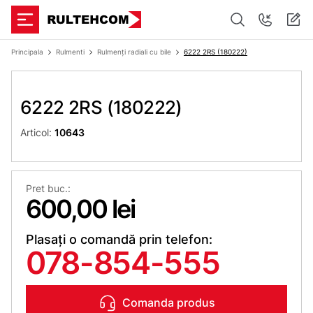
Principala
Rulmenti
Rulmenți radiali cu bile
6222 2RS (180222)
6222 2RS (180222)
Articol:
10643
Pret buc.:
600,00 lei
Plasați o comandă prin telefon:
078-854-555
Comanda produs