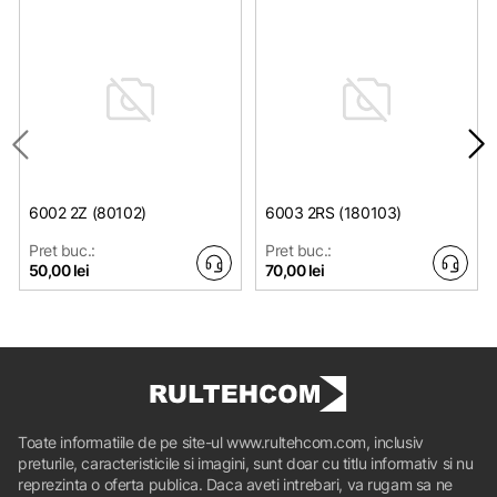
6002 2Z (80102)
6003 2RS (180103)
Pret buc.:
Pret buc.:
50,00 lei
70,00 lei
Toate informatiile de pe site-ul www.rultehcom.com, inclusiv
preturile, caracteristicile si imagini, sunt doar cu titlu informativ si nu
reprezinta o oferta publica. Daca aveti intrebari, va rugam sa ne