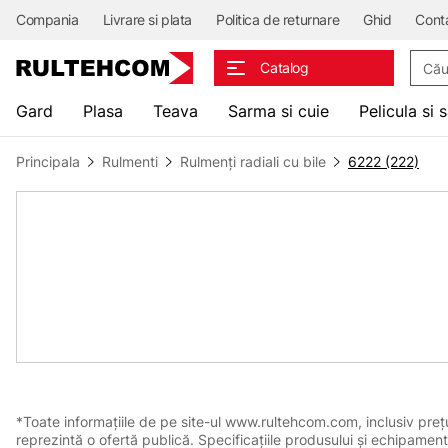
Compania
Livrare si plata
Politica de returnare
Ghid
Cont
Căuta
Catalog
Gard
Plasa
Teava
Sarma si cuie
Pelicula si 
Principala
Rulmenti
Rulmenți radiali cu bile
6222 (222)
*Toate informațiile de pe site-ul www.rultehcom.com, inclusiv prețuri
reprezintă o ofertă publică. Specificațiile produsului și echipament