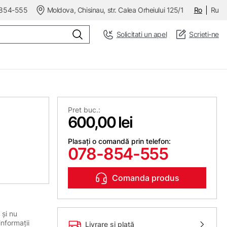
854-555
Moldova, Chisinau, str. Calea Orheiului 125/1
Ro
Ru
Solicitati un apel
Scrieti-ne
Pret buc.:
600,00 lei
Plasați o comandă prin telefon:
078-854-555
Comanda produs
 și nu
informații
Livrare și plată