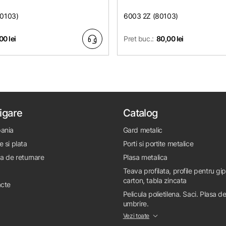
80103)
6003 2Z (80103)
00 lei
Pret buc.:
80,00 lei
igare
Catalog
ania
Gard metalic
e si plata
Porti si portite metalice
ca de returnare
Plasa metalica
Teava profilata, profile pentru gi
carton, tabla zincata
cte
Pelicula polietilena. Saci. Plasa d
umbrire.
Vezi toate