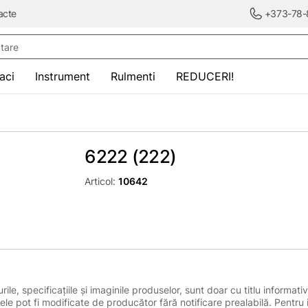
acte
+373-78-
re
saci
Instrument
Rulmenti
REDUCERI!
6222 (222)
Articol:
10642
le, specificațiile și imaginile produselor, sunt doar cu titlu informativ
ele pot fi modificate de producător fără notificare prealabilă. Pentru 