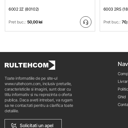
6002 2Z (80102)
6003 2RS (1
Pret buc.:
50,00 lei
Pret buc.:
70,
Nav
Comp
Toate informatiile de pe site-ul
Livrar
www.rultehcom.com, inclusiv preturile,
caracteristicile si imagini, sunt doar cu
Politi
titlu informativ si nu reprezinta o oferta
Ghid
publica. Daca aveti intrebari, va rugam
Conta
sa ne contactati pentru a clarifica toate
detaliile.
Solicitati un apel