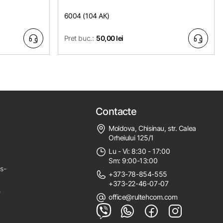
6004 (104 АК)
Pret buc.:
50,00 lei
Contacte
Moldova, Chisinau, str. Calea
Orheiului 125/1
Lu - Vi: 8:30 - 17:00
Sm: 9:00-13:00
ps-
+373-78-854-555
+373-22-46-07-07
e
office@rultehcom.com