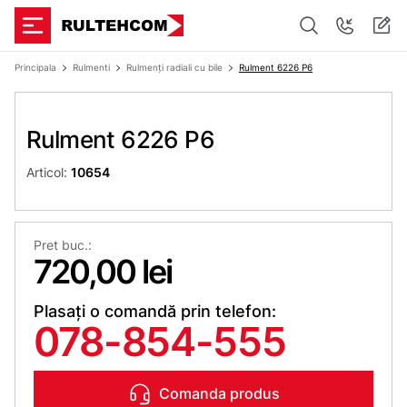
Principala
Rulmenti
Rulmenți radiali cu bile
Rulment 6226 P6
Rulment 6226 P6
Articol:
10654
Pret buc.:
720,00 lei
Plasați o comandă prin telefon:
078-854-555
Comanda produs