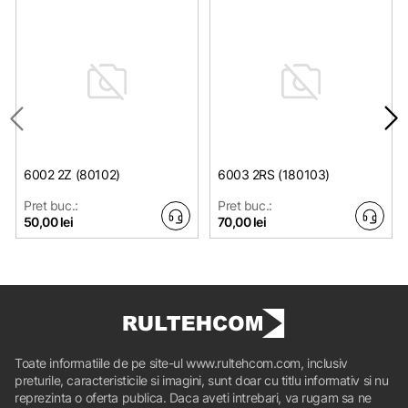
6002 2Z (80102)
6003 2RS (180103)
Pret buc.:
Pret buc.:
50,00 lei
70,00 lei
Toate informatiile de pe site-ul www.rultehcom.com, inclusiv
preturile, caracteristicile si imagini, sunt doar cu titlu informativ si nu
reprezinta o oferta publica. Daca aveti intrebari, va rugam sa ne