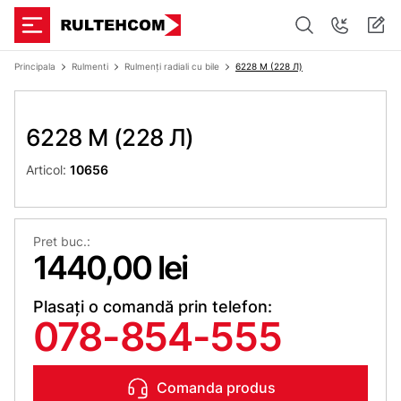
Principala
Rulmenti
Rulmenți radiali cu bile
6228 M (228 Л)
6228 M (228 Л)
Articol:
10656
Pret buc.:
1440,00 lei
Plasați o comandă prin telefon:
078-854-555
Comanda produs