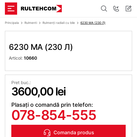
Principala
Rulmenti
Rulmenți radiali cu bile
6230 MA (230 Л)
6230 MA (230 Л)
Articol:
10660
Pret buc.:
3600,00 lei
Plasați o comandă prin telefon:
078-854-555
Comanda produs