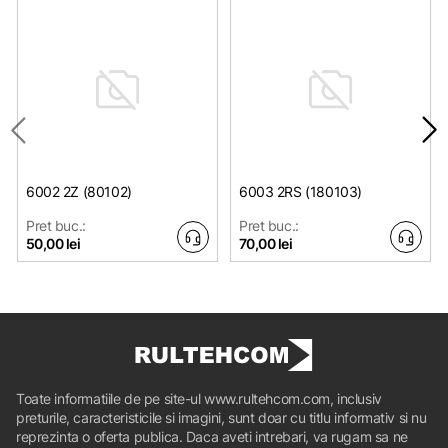
6002 2Z (80102)
6003 2RS (180103)
Pret buc.:
Pret buc.:
50,00 lei
70,00 lei
Toate informatiile de pe site-ul www.rultehcom.com, inclusiv
preturile, caracteristicile si imagini, sunt doar cu titlu informativ si nu
reprezinta o oferta publica. Daca aveti intrebari, va rugam sa ne