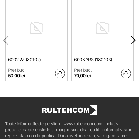
6002 2Z (80102)
6003 2RS (180103)
Pret buc.:
Pret buc.:
50,00 lei
70,00 lei
Toate informatiile de pe site-ul www.rultehcom.com, inclusiv
preturile, caracteristicile si imagini, sunt doar cu titlu informativ si nu
reprezinta o oferta publica. Daca aveti intrebari, va rugam sa ne