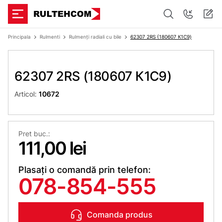
Principala
Rulmenti
Rulmenți radiali cu bile
62307 2RS (180607 К1С9)
62307 2RS (180607 К1С9)
Articol:
10672
Pret buc.:
111,00 lei
Plasați o comandă prin telefon:
078-854-555
Comanda produs