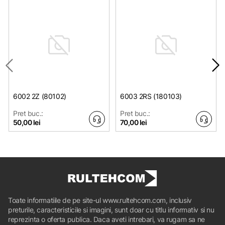
6002 2Z (80102)
6003 2RS (180103)
Pret buc.:
Pret buc.:
50,00 lei
70,00 lei
Toate informatiile de pe site-ul www.rultehcom.com, inclusiv
preturile, caracteristicile si imagini, sunt doar cu titlu informativ si nu
reprezinta o oferta publica. Daca aveti intrebari, va rugam sa ne