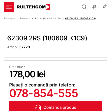
Principala
Rulmenti
Rulmenți radiali cu bile
62309 2RS (180609 К1С9)
62309 2RS (180609 К1С9)
Articol:
57723
Pret buc.:
178,00 lei
Plasați o comandă prin telefon:
078-854-555
Comanda produs