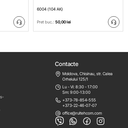
6004 (104 АК)
Pret buc.:
50,00 lei
Contacte
Moldova, Chisinau, str. Calea
Orheiului 125/1
Lu - Vi: 8:30 - 17:00
Sm: 9:00-13:00
ps-
+373-78-854-555
+373-22-46-07-07
e
office@rultehcom.com