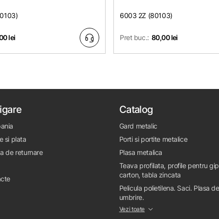
80103)
6003 2Z (80103)
00 lei
Pret buc.:
80,00 lei
igare
Catalog
ania
Gard metalic
e si plata
Porti si portite metalice
ca de returnare
Plasa metalica
Teava profilata, profile pentru gi
carton, tabla zincata
cte
Pelicula polietilena. Saci. Plasa d
umbrire.
Vezi toate