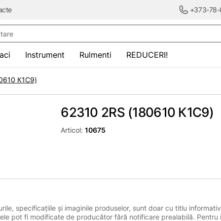
acte
+373-78-
re
saci
Instrument
Rulmenti
REDUCERI!
0610 К1С9)
62310 2RS (180610 К1С9)
Articol:
10675
le, specificațiile și imaginile produselor, sunt doar cu titlu informativ
ele pot fi modificate de producător fără notificare prealabilă. Pentru 