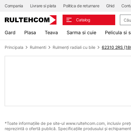
Compania
Livrare si plata
Politica de returnare
Ghid
Cont
Căuta
Catalog
Gard
Plasa
Teava
Sarma si cuie
Pelicula si 
Principala
Rulmenti
Rulmenți radiali cu bile
62310 2RS (18
*Toate informațiile de pe site-ul www.rultehcom.com, inclusiv prețuri
reprezintă o ofertă publică. Specificațiile produsului și echipament