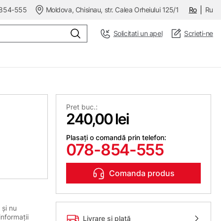
854-555
Moldova, Chisinau, str. Calea Orheiului 125/1
Ro
Ru
Solicitati un apel
Scrieti-ne
Pret buc.:
240,00 lei
Plasați o comandă prin telefon:
078-854-555
Comanda produs
 și nu
informații
Livrare și plată