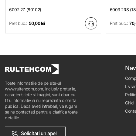
6002 2Z (80102)
6003 2RS (1
Pret buc.:
50,00 lei
Pret buc.:
70,
Nav
Comp
Toate informatiile de pe site-ul
Livrar
www.rultehcom.com, inclusiv preturile,
caracteristicile si imagini, sunt doar cu
Politi
titlu informativ si nu reprezinta o oferta
Ghid
publica. Daca aveti intrebari, va rugam
Conta
sa ne contactati pentru a clarifica toate
detaliile.
Solicitati un apel