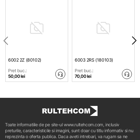
6002 2Z (80102)
6003 2RS (180103)
Pret buc.:
Pret buc.:
50,00 lei
70,00 lei
Toate informatiile de pe site-ul www.rultehcom.com, inclusiv
preturile, caracteristicile si imagini, sunt doar cu titlu informativ si nu
reprezinta o oferta publica. Daca aveti intrebari, va rugam sa ne