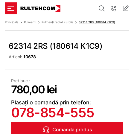
Principala
Rulmenti
Rulmenți radiali cu bile
62314 2RS (180614 К1С9)
62314 2RS (180614 К1С9)
Articol:
10678
Pret buc.:
780,00 lei
Plasați o comandă prin telefon:
078-854-555
Comanda produs