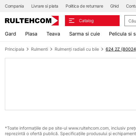
Compania
Livrare si plata
Politica de returnare
Ghid
Cont
Căuta
Catalog
Gard
Plasa
Teava
Sarma si cuie
Pelicula si 
Principala
Rulmenti
Rulmenți radiali cu bile
624 2Z (80024
*Toate informațiile de pe site-ul www.rultehcom.com, inclusiv prețuri
reprezintă o ofertă publică. Specificațiile produsului și echipament