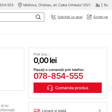
854-555
Moldova, Chisinau, str. Calea Orheiului 125/1
Ro
Ru
Solicitati un apel
Scrieti-ne
Pret buc.:
0,00 lei
Plasați o comandă prin telefon:
078-854-555
Comanda produs
 și nu
informații
Livrare și plată