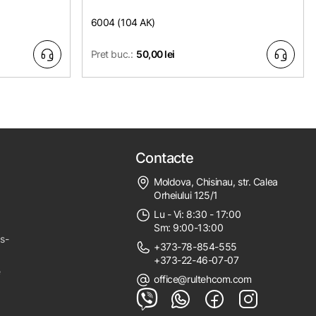
6004 (104 АК)
Pret buc.:
50,00 lei
Contacte
Moldova, Chisinau, str. Calea
Orheiului 125/1
Lu - Vi: 8:30 - 17:00
Sm: 9:00-13:00
ps-
+373-78-854-555
+373-22-46-07-07
e
office@rultehcom.com