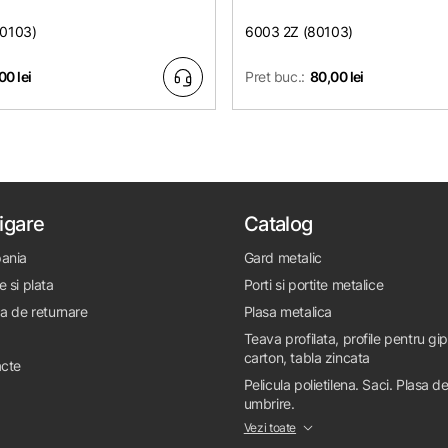
80103)
6003 2Z (80103)
00 lei
Pret buc.:
80,00 lei
igare
Catalog
ania
Gard metalic
e si plata
Porti si portite metalice
ca de returnare
Plasa metalica
Teava profilata, profile pentru gi
carton, tabla zincata
cte
Pelicula polietilena. Saci. Plasa d
umbrire.
Vezi toate