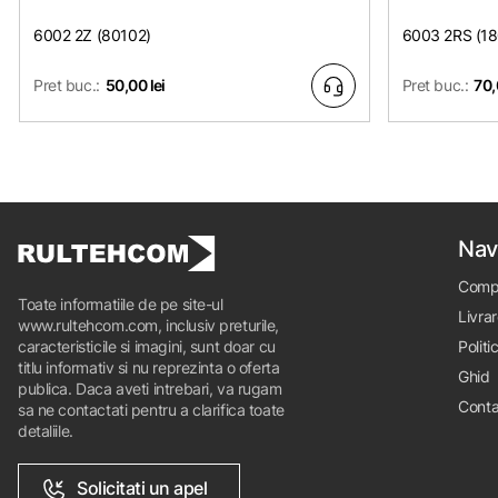
6002 2Z (80102)
6003 2RS (1
Pret buc.:
50,00 lei
Pret buc.:
70,
Nav
Comp
Toate informatiile de pe site-ul
Livrar
www.rultehcom.com, inclusiv preturile,
caracteristicile si imagini, sunt doar cu
Politi
titlu informativ si nu reprezinta o oferta
Ghid
publica. Daca aveti intrebari, va rugam
Conta
sa ne contactati pentru a clarifica toate
detaliile.
Solicitati un apel