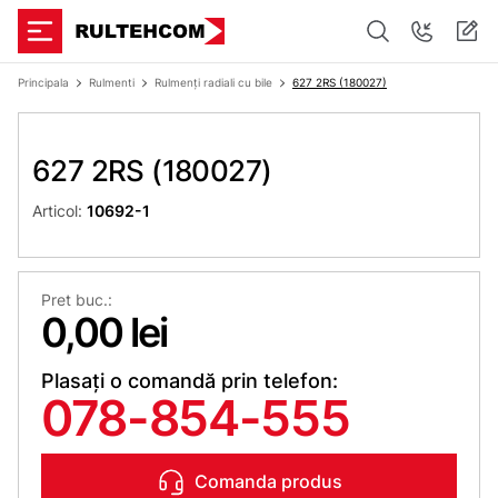
Principala
Rulmenti
Rulmenți radiali cu bile
627 2RS (180027)
627 2RS (180027)
Articol:
10692-1
Pret buc.:
0,00 lei
Plasați o comandă prin telefon:
078-854-555
Comanda produs