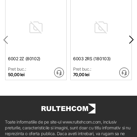
6002 2Z (80102)
6003 2RS (180103)
Pret buc.:
Pret buc.:
50,00 lei
70,00 lei
Toate informatiile de pe site-ul www.rultehcom.com, inclusiv
preturile, caracteristicile si imagini, sunt doar cu titlu informativ si nu
reprezinta o oferta publica. Daca aveti intrebari, va rugam sa ne