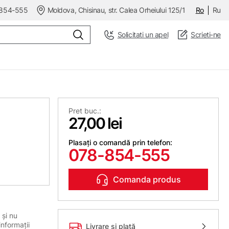
854-555
Moldova, Chisinau, str. Calea Orheiului 125/1
Ro
Ru
Solicitati un apel
Scrieti-ne
Pret buc.:
27,00 lei
Plasați o comandă prin telefon:
078-854-555
Comanda produs
 și nu
informații
Livrare și plată