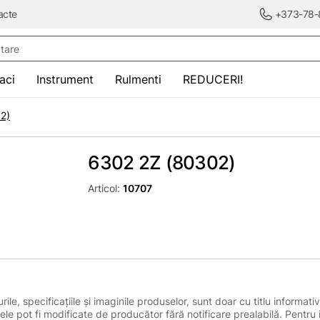
acte
+373-78-
re
saci
Instrument
Rulmenti
REDUCERI!
2)
6302 2Z (80302)
Articol:
10707
le, specificațiile și imaginile produselor, sunt doar cu titlu informativ
ele pot fi modificate de producător fără notificare prealabilă. Pentru 