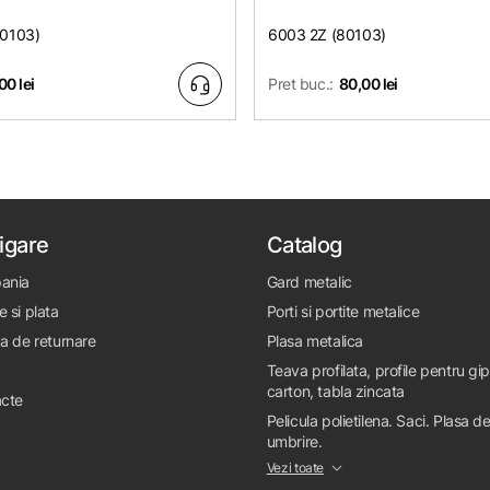
80103)
6003 2Z (80103)
00 lei
Pret buc.:
80,00 lei
igare
Catalog
ania
Gard metalic
e si plata
Porti si portite metalice
ca de returnare
Plasa metalica
Teava profilata, profile pentru gi
carton, tabla zincata
cte
Pelicula polietilena. Saci. Plasa d
umbrire.
Vezi toate