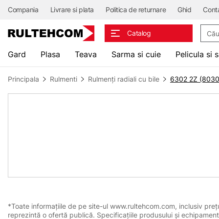
Compania
Livrare si plata
Politica de returnare
Ghid
Cont
Căuta
Catalog
Gard
Plasa
Teava
Sarma si cuie
Pelicula si 
Principala
Rulmenti
Rulmenți radiali cu bile
6302 2Z (8030
*Toate informațiile de pe site-ul www.rultehcom.com, inclusiv prețuri
reprezintă o ofertă publică. Specificațiile produsului și echipament