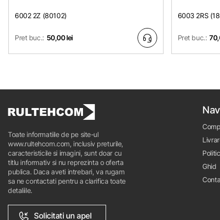
6002 2Z (80102)
6003 2RS (1
Pret buc.:
50,00 lei
Pret buc.:
70,
Nav
Comp
Toate informatiile de pe site-ul
Livrar
www.rultehcom.com, inclusiv preturile,
caracteristicile si imagini, sunt doar cu
Politi
titlu informativ si nu reprezinta o oferta
Ghid
publica. Daca aveti intrebari, va rugam
Conta
sa ne contactati pentru a clarifica toate
detaliile.
Solicitati un apel