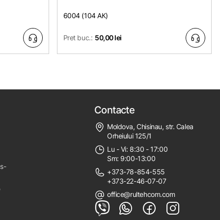
6004 (104 АК)
Pret buc.:
50,00 lei
Contacte
Moldova, Chisinau, str. Calea
Orheiului 125/1
Lu - Vi: 8:30 - 17:00
Sm: 9:00-13:00
ps-
+373-78-854-555
+373-22-46-07-07
e
office@rultehcom.com