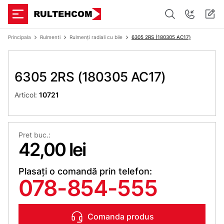
Principala
Rulmenti
Rulmenți radiali cu bile
6305 2RS (180305 АС17)
6305 2RS (180305 АС17)
Articol:
10721
Pret buc.:
42,00 lei
Plasați o comandă prin telefon:
078-854-555
Comanda produs