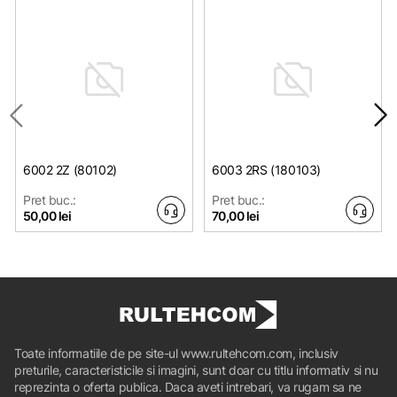
6002 2Z (80102)
6003 2RS (180103)
Pret buc.:
Pret buc.:
50,00 lei
70,00 lei
Toate informatiile de pe site-ul www.rultehcom.com, inclusiv
preturile, caracteristicile si imagini, sunt doar cu titlu informativ si nu
reprezinta o oferta publica. Daca aveti intrebari, va rugam sa ne