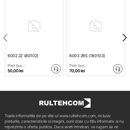
6002 2Z (80102)
6003 2RS (180103)
Pret buc.:
Pret buc.:
50,00 lei
70,00 lei
Toate informatiile de pe site-ul www.rultehcom.com, inclusiv
preturile, caracteristicile si imagini, sunt doar cu titlu informativ si nu
reprezinta o oferta publica. Daca aveti intrebari, va rugam sa ne