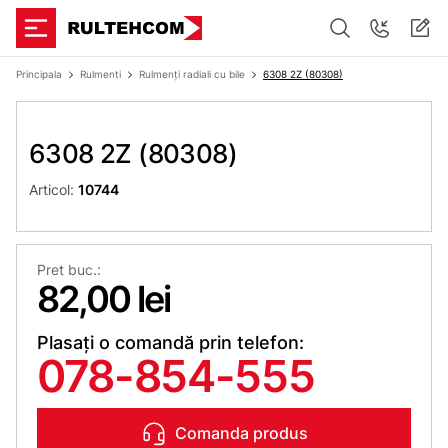
Principala
Rulmenti
Rulmenți radiali cu bile
6308 2Z (80308)
6308 2Z (80308)
Articol:
10744
Pret buc.:
82,00 lei
Plasați o comandă prin telefon:
078-854-555
Comanda produs